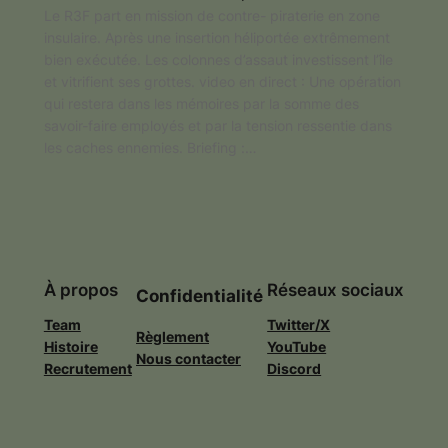
Le R3F part en mission de contre- piraterie en zone
insulaire. Après une insertion héliportée extrêmement
bien exécutée. Les colonnes d’assaut investissent l’île
et vitrifient ses grottes. video en direct : Une opération
qui restera dans les mémoires par la somme des
savoir-faire employés et par la tension ressentie dans
les caches ennemies. Briefing :…
À propos
Réseaux sociaux
Confidentialité
Team
Twitter/X
Règlement
Histoire
YouTube
Nous contacter
Recrutement
Discord