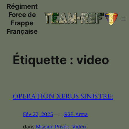
Régiment
Aller
au
Force de
contenu
Frappe
Française
Étiquette :
video
OPERATION XERUS SINISTRE:
Fév 22, 2025
—
R3F_Arma
par
dans
Mission Privée
, 
Vidéo