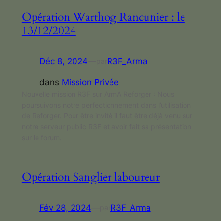
Opération Warthog Rancunier : le
13/12/2024
Déc 8, 2024
—
R3F_Arma
par
dans
Mission Privée
Nouvelle mission R3F sur ArmA Reforger : Nous
poursuivons notre perfectionnement dans l’utilisation
de Reforger. Pour être invité il faut être déjà venu sur
notre serveur public R3F et avoir fait sa présentation
sur le forum.
Opération Sanglier laboureur
Fév 28, 2024
—
R3F_Arma
par