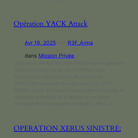
Opération YACK Attack
Avr 19, 2025
—
R3F_Arma
par
dans
Mission Privée
L’Empire du YACKISTAN s’est lancé dans une opération
rapide pour s’emparé de l’île d’EVERON. Sans
résistance sur l’île, les soldats de l’Empire du
YACKISTAN ont installé leur tête de pont à SAINT-
PIERRE. Le R3F est mandaté pour libérer Montignac, et
reprendra le controle de la ville lors d’une action
combinée des composantes infanteries, APSO, et…
OPERATION XERUS SINISTRE: