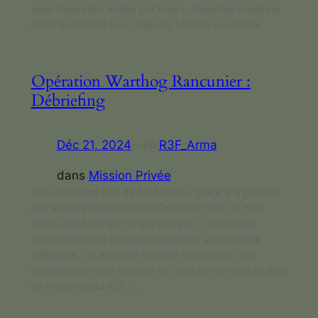
avec l’opération éditée par Nusra. Magicfire prends le
commandement avec aisance. Mission accomplie.
Opération Warthog Rancunier :
Débriefing
Déc 21, 2024
—
R3F_Arma
par
dans
Mission Privée
Une Opération R3F de haut niveau grâce à la passion
des acteurs essentiels.Une Opération R3F de haut
niveau sur Reforger ce qui souligne :– un moteur
(environnement) Reforger qui atteint une maturité
suffisante : on sent une stabilité intrinsèque, une
optimisation.– une maitrise de l’outil par de plus en plus
de membres du R3F :…