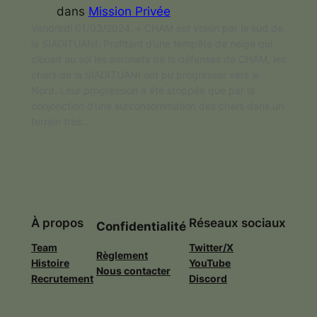
dans
Mission Privée
Vendredi 01/03/2024. « CHAM est voisin par le sud de
la SIADITUANI. Profitant d’une tempête de neige qui
clouait au sol les aéronefs de la défenses de CHAM, les
chars de la SIADITUANI ont pu progresser vers le
Nord. Leur progression a été stoppée que par la
conjonction d’une surconsommation des chars dans un
terrain très…
À propos
Réseaux sociaux
Confidentialité
Team
Twitter/X
Règlement
Histoire
YouTube
Nous contacter
Recrutement
Discord