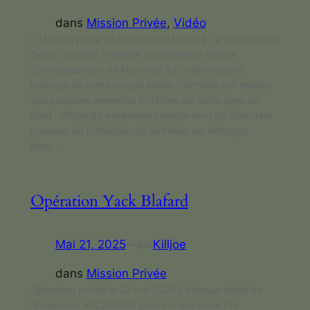
dans
Mission Privée
, 
Vidéo
« Mise en place de la batterie Mortier à La Valette (Sud
Ouest Chotain) : réalisée parfaitement sous le
commandement de Nano qui fut l’intermédiaire
principal de cette longue phase d’attrition par mortier
des positions ennemies fortifiées sur cette ligne de
front : efficacité excellente compte tenu du caractère
nouveau de l’utilisation de l’artillerie sur Reforger.
Mise…
Opération Yack Blafard
Mai 21, 2025
—
Killjoe
par
dans
Mission Privée
Opération privée le 23 mai 2025 L’attaque éclair de
l’Empire du YACKISTAN pour s’emparer de l’île