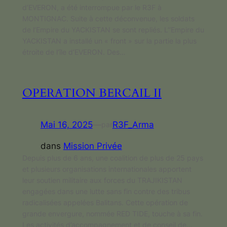
d’EVERON, a été interrompue par le R3F à
MONTIGNAC. Suite à cette déconvenue, les soldats
de l’Empire du YACKISTAN se sont repliés. L’’Empire du
YACKISTAN a installé un « front » sur la partie la plus
étroite de l’île d’EVERON. Des…
OPERATION BERCAIL II
Mai 16, 2025
—
R3F_Arma
par
dans
Mission Privée
Depuis plus de 6 ans, une coalition de plus de 25 pays
et plusieurs organisations internationales apportent
leur soutien militaire aux forces du TRAJIKISTAN
engagées dans une lutte sans fin contre des tribus
radicalisées appelées Balitans. Cette opération de
grande envergure, nommée RED TIDE, touche à sa fin.
Les activités d’accompagnement et de conseil de…