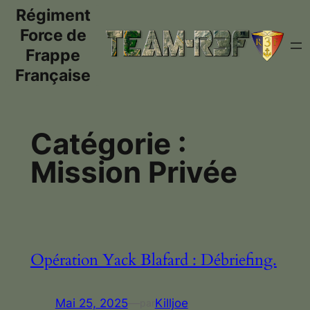
Régiment
Aller
au
Force de
contenu
Frappe
Française
Catégorie :
Mission Privée
Opération Yack Blafard : Débriefing.
Mai 25, 2025
—
Killjoe
par