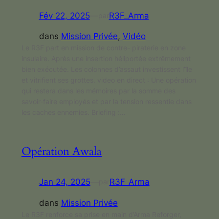
Fév 22, 2025
—
R3F_Arma
par
dans
Mission Privée
, 
Vidéo
Le R3F part en mission de contre- piraterie en zone
insulaire. Après une insertion héliportée extrêmement
bien exécutée. Les colonnes d’assaut investissent l’île
et vitrifient ses grottes. video en direct : Une opération
qui restera dans les mémoires par la somme des
savoir-faire employés et par la tension ressentie dans
les caches ennemies. Briefing :…
Opération Awala
Jan 24, 2025
—
R3F_Arma
par
dans
Mission Privée
Le R3F renforce sa prise en main d’Arma Reforger,