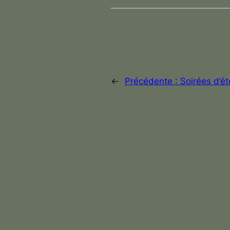
←
Précédente :
Soirées d’é