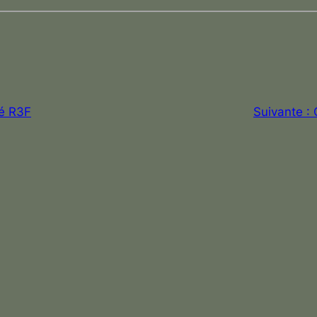
té R3F
Suivante :