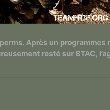
es perms. Après un programmes r
ureusement resté sur BTAC, l’a