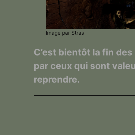
Image par Stras
C’est bientôt la fin d
par ceux qui sont vale
reprendre.