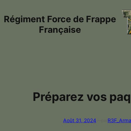
Aller
au
Régiment Force de Frappe
contenu
Française
Préparez vos pa
Août 31, 2024
—
R3F_Arm
par